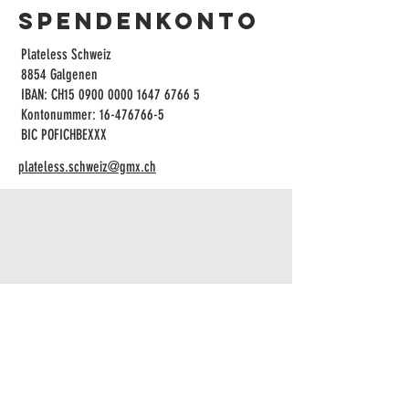
SPENDENKONTO
Plateless Schweiz
8854 Galgenen
IBAN: CH15
0900 0000 1647 6766 5
Kontonummer:
16-476766-5
BIC POFICHBEXXX​
plateless.schweiz@gmx.ch
ADDRESS
LANARK ROAD 27
PEFFERVILLE, EAST LONDON
5209
SOUTH AFRICA
CONTACT